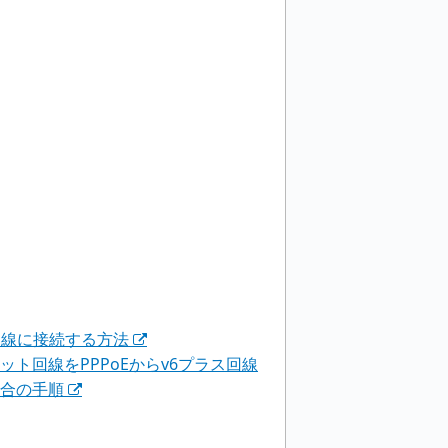
回線に接続する方法
ット回線をPPPoEからv6プラス回線
場合の手順