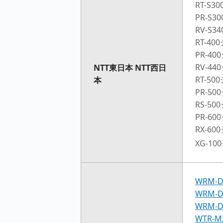
RT-S3
PR-S
RV-S
RT-4
PR-4
RV-4
NTT東日本 NTT西日
RT-5
本
PR-5
RS-5
PR-6
RX-6
XG-1
WRM-
WRM-
WRM-D
WTR-