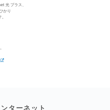
et 光 プラス、
天ひかり
す。
。
インターネット