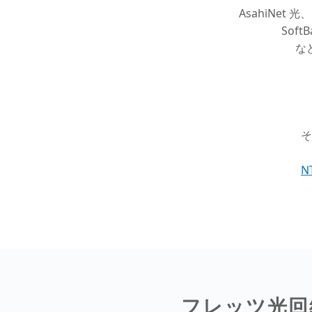
AsahiNet
Sof
な
そ
N
フレッツ光回