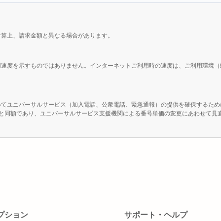
計算上、請求金額と異なる場合があります。
用速度を示すものではありません。インターネットご利用時の速度は、ご利用環境（
いてユニバーサルサービス（加入電話、公衆電話、緊急通報）の提供を確保するため
）と同額であり、ユニバーサルサービス支援機関による番号単価の変更にあわせて見
プション
サポート・ヘルプ