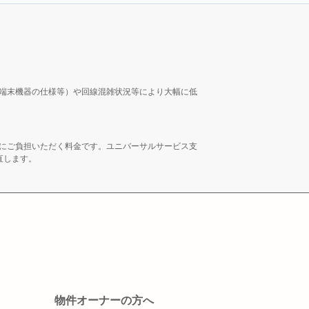
端末機器の仕様等）や回線混雑状況等により大幅に低
にご負担いただく料金です。ユニバーサルサービス支
直します。
物件オーナーの方へ