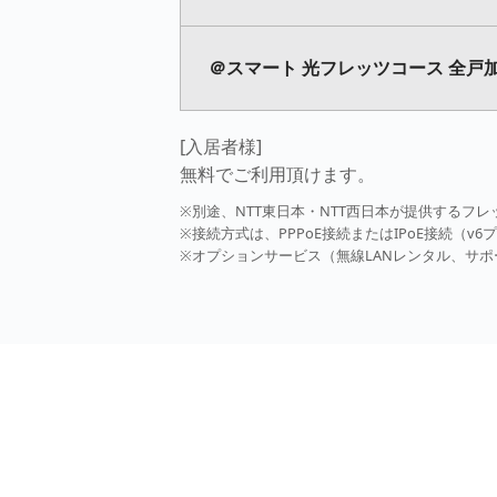
＠スマート 光フレッツコース 全戸加
[入居者様]
無料でご利用頂けます。
※別途、NTT東日本・NTT西日本が提供するフ
※接続方式は、PPPoE接続またはIPoE接続（v
※オプションサービス（無線LANレンタル、サ