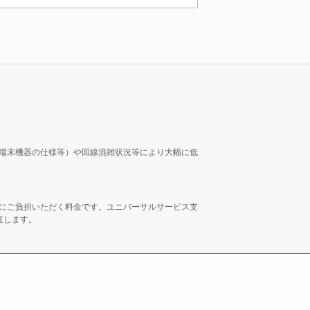
端末機器の仕様等）や回線混雑状況等により大幅に低
にご負担いただく料金です。ユニバーサルサービス支
直します。