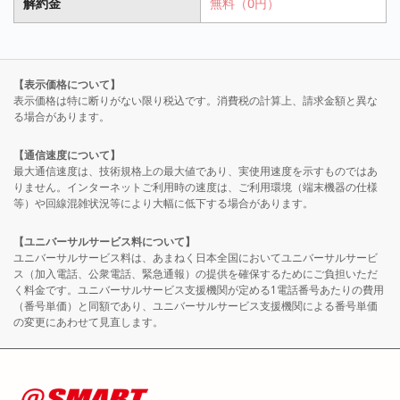
解約金
無料（0円）
【表示価格について】
表示価格は特に断りがない限り税込です。消費税の計算上、請求金額と異な
る場合があります。
【通信速度について】
最大通信速度は、技術規格上の最大値であり、実使用速度を示すものではあ
りません。インターネットご利用時の速度は、ご利用環境（端末機器の仕様
等）や回線混雑状況等により大幅に低下する場合があります。
【ユニバーサルサービス料について】
ユニバーサルサービス料は、あまねく日本全国においてユニバーサルサービ
ス（加入電話、公衆電話、緊急通報）の提供を確保するためにご負担いただ
く料金です。ユニバーサルサービス支援機関が定める1電話番号あたりの費用
（番号単価）と同額であり、ユニバーサルサービス支援機関による番号単価
の変更にあわせて見直します。