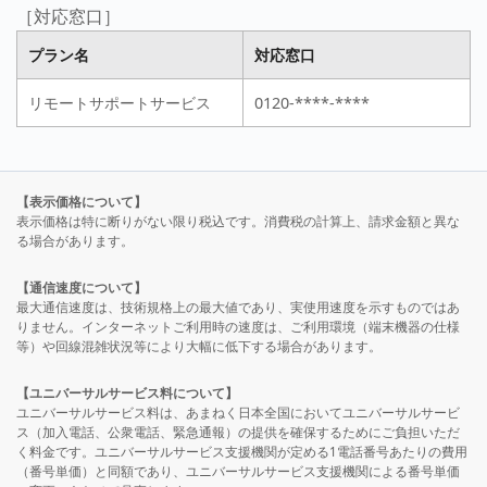
［対応窓口］
プラン名
対応窓口
リモートサポートサービス
0120-****-****
【表示価格について】
表示価格は特に断りがない限り税込です。消費税の計算上、請求金額と異な
る場合があります。
【通信速度について】
最大通信速度は、技術規格上の最大値であり、実使用速度を示すものではあ
りません。インターネットご利用時の速度は、ご利用環境（端末機器の仕様
等）や回線混雑状況等により大幅に低下する場合があります。
【ユニバーサルサービス料について】
ユニバーサルサービス料は、あまねく日本全国においてユニバーサルサービ
ス（加入電話、公衆電話、緊急通報）の提供を確保するためにご負担いただ
く料金です。ユニバーサルサービス支援機関が定める1電話番号あたりの費用
（番号単価）と同額であり、ユニバーサルサービス支援機関による番号単価