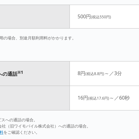
500円
(税込550円)
用の場合、別途月額利用料がかかります。
※1
8円
～／3分
への通話
(税込8.8円)
16円
～／60秒
(税込17.6円)
ービスへの通話の場合。
式会社（旧ワイモバイル株式会社）への通話の場合。
料
をご確認ください。