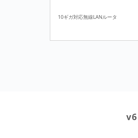
10ギガ対応無線LANルータ
v