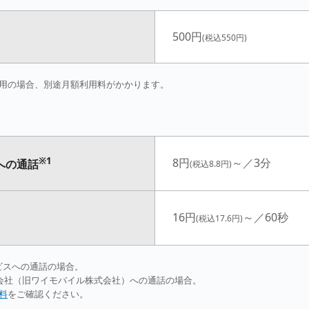
500円
(税込550円)
用の場合、別途月額利用料がかかります。
※1
8円
～／3分
への通話
(税込8.8円)
16円
～／60秒
(税込17.6円)
ービスへの通話の場合。
式会社（旧ワイモバイル株式会社）への通話の場合。
料
をご確認ください。