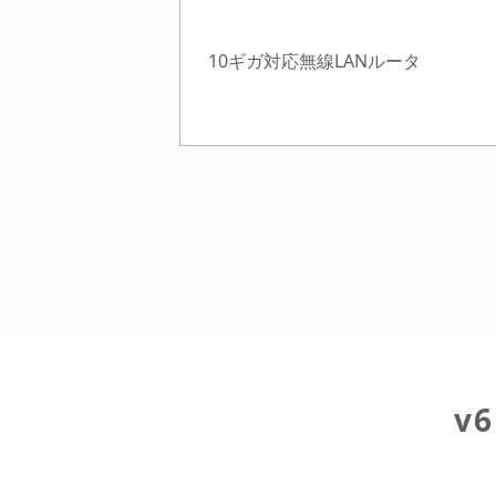
10ギガ対応無線LANルータ
v