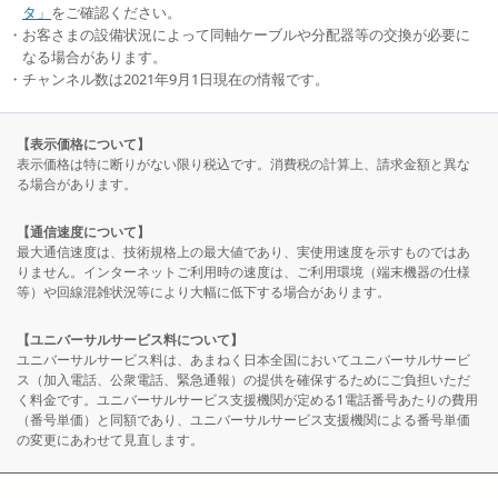
タ」
をご確認ください。
お客さまの設備状況によって同軸ケーブルや分配器等の交換が必要に
なる場合があります。
チャンネル数は2021年9月1日現在の情報です。
【表示価格について】
表示価格は特に断りがない限り税込です。消費税の計算上、請求金額と異な
る場合があります。
【通信速度について】
最大通信速度は、技術規格上の最大値であり、実使用速度を示すものではあ
りません。インターネットご利用時の速度は、ご利用環境（端末機器の仕様
等）や回線混雑状況等により大幅に低下する場合があります。
【ユニバーサルサービス料について】
ユニバーサルサービス料は、あまねく日本全国においてユニバーサルサービ
ス（加入電話、公衆電話、緊急通報）の提供を確保するためにご負担いただ
く料金です。ユニバーサルサービス支援機関が定める1電話番号あたりの費用
（番号単価）と同額であり、ユニバーサルサービス支援機関による番号単価
の変更にあわせて見直します。