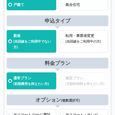
戸建て
集合住宅
申込タイプ
新規
転用・事業者変更
(光回線をご利用中でない
(光回線をご利用中の方)
方)
料金プラン
通常プラン
格安プラン
(初期費用を抑えたい方)
(月額利用料を抑えたい方)
オプション
(複数選択可)
＠スマート ひかり電話
＠スマート・テレビ