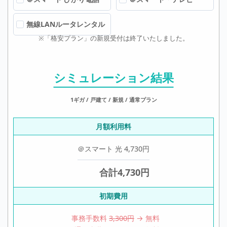
無線LANルータレンタル
※「格安プラン」の新規受付は終了いたしました。
シミュレーション結果
1ギガ / 戸建て / 新規 / 通常プラン
月額利用料
＠スマート 光
4,730
円
合計
4,730
円
初期費用
事務手数料
3,300円
→ 無料