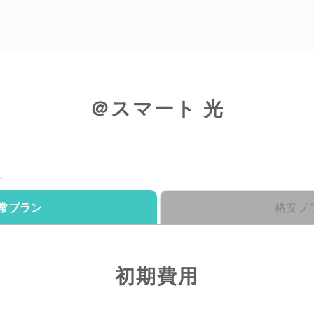
＠スマート 光
。
常プラン
格安プ
初期費用