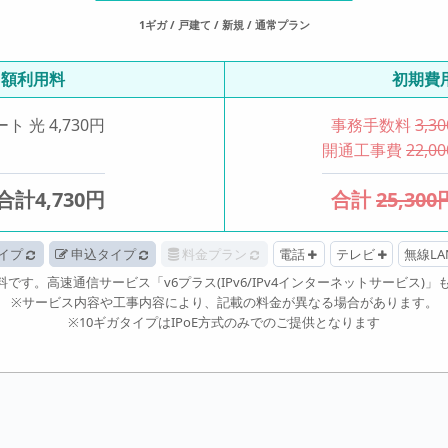
1ギガ / 戸建て / 新規 / 通常プラン
月額利用料
初期費
ート 光
4,730
円
事務手数料
3,3
開通工事費
22,0
合計
4,730
円
合計
25,300
イプ
申込タイプ
料金プラン
電話
テレビ
無線L
です。高速通信サービス「v6プラス(IPv6/IPv4インターネットサービス)
※サービス内容や工事内容により、記載の料金が異なる場合があります。
※10ギガタイプはIPoE方式のみでのご提供となります