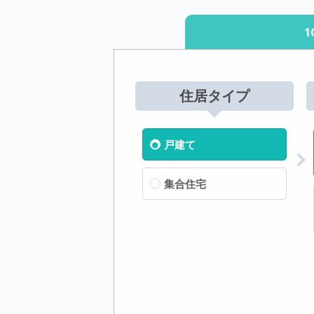
1
住居タイプ
戸建て
集合住宅