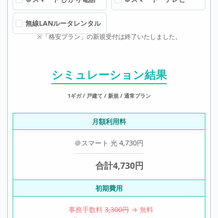
無線LANルータレンタル
※「格安プラン」の新規受付は終了いたしました。
シミュレーション結果
1ギガ / 戸建て / 新規 / 通常プラン
月額利用料
＠スマート 光
4,730
円
合計
4,730
円
初期費用
事務手数料
3,300円
→ 無料