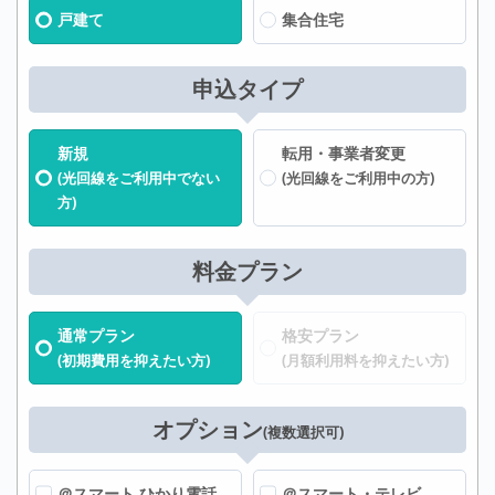
戸建て
集合住宅
申込タイプ
新規
転用・事業者変更
(光回線をご利用中でない
(光回線をご利用中の方)
方)
料金プラン
通常プラン
格安プラン
(初期費用を抑えたい方)
(月額利用料を抑えたい方)
オプション
(複数選択可)
＠スマート ひかり電話
＠スマート・テレビ