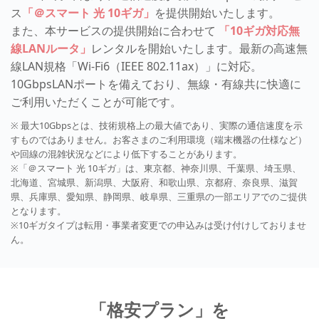
ス
「＠スマート 光 10ギガ」
を提供開始いたします。
また、本サービスの提供開始に合わせて
「10ギガ対応無
線LANルータ」
レンタルを開始いたします。最新の高速無
線LAN規格「Wi-Fi6（IEEE 802.11ax）」に対応。
10GbpsLANポートを備えており、無線・有線共に快適に
ご利用いただくことが可能です。
※ 最大10Gbpsとは、技術規格上の最大値であり、実際の通信速度を示
すものではありません。お客さまのご利用環境（端末機器の仕様など）
や回線の混雑状況などにより低下することがあります。
※「＠スマート 光 10ギガ」は、東京都、神奈川県、千葉県、埼玉県、
北海道、宮城県、新潟県、大阪府、和歌山県、京都府、奈良県、滋賀
県、兵庫県、愛知県、静岡県、岐阜県、三重県の一部エリアでのご提供
となります。
※10ギガタイプは転用・事業者変更での申込みは受け付けしておりませ
ん。
「格安プラン」を