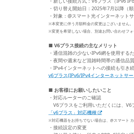
・新しい接続方式：V6プラス（IPv6 IPoE + 
・切り替え開始日：2025年7月以降（
・対象：@スマート光インターネット
※本変更に伴う月額料金の変更はございません。
※変更を希望しない場合、別途お問い合わせフォ
■ V6プラス接続の主なメリット
・通信混雑の少ないIPv6網を使用する
・夜間や週末など混雑時間帯の通信品
・IPv4インターネットへの接続も引き
v6プラス(IPv6/IPv4インターネットサー
■ お客様にお願いしたいこと
・対応ルーターのご確認
V6プラスをご利用いただくには、V6
「v6プラス」対応機種
※対応機器をお持ちでない場合は、@スマート 
・接続設定の変更