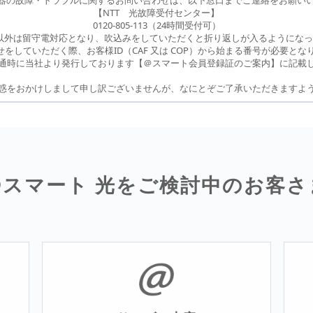
機器の故障・トラブルに関するお問い合わせは、以下窓口までご連絡をお願い
【NTT 光故障受付センター】
0120-805-113（24時間受付可）
時以外は留守電対応となり、吹込みをしていただくと折り返しが入るようにな
せをしていただく際、お客様ID（CAF 又は COP）から始まる番号が必要とな
開通時に当社より発行しております【＠スマート会員登録証のご案内】に記載
惑をおかけしまして申し訳ございませんが、なにとぞご了承いただきますよ
@スマート 光を
ご検討中のお客さ