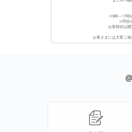
またNTT
※9時～17
※問合
お客様IDは
お客さまには大変ご迷